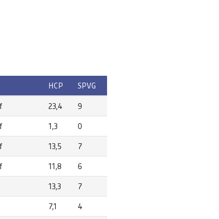
HCP
SPVG
f
23,4
9
f
1,3
0
f
13,5
7
f
11,8
6
13,3
7
7,1
4