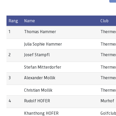
Rang
Name
Club
1
Thomas Hammer
Thermen
Julia Sophie Hammer
Thermen
2
Josef Stampfl
Thermen
Stefan Mitterdorfer
Thermen
3
Alexander Mollik
Thermen
Christian Mollik
Thermen
4
Rudolf HOFER
Murhof
Khanthong HOFER
Golfclub