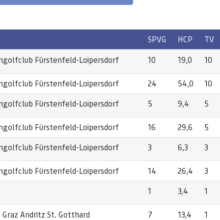
SPVG
HCP
TV
golfclub Fürstenfeld-Loipersdorf
10
19,0
10
golfclub Fürstenfeld-Loipersdorf
24
54,0
10
golfclub Fürstenfeld-Loipersdorf
5
9,4
5
golfclub Fürstenfeld-Loipersdorf
16
29,6
5
golfclub Fürstenfeld-Loipersdorf
3
6,3
3
golfclub Fürstenfeld-Loipersdorf
14
26,4
3
1
3,4
1
 Graz Andritz St. Gotthard
7
13,4
1