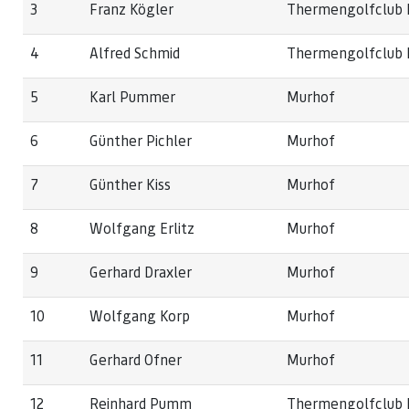
3
Franz Kögler
Thermengolfclub F
4
Alfred Schmid
Thermengolfclub F
5
Karl Pummer
Murhof
6
Günther Pichler
Murhof
7
Günther Kiss
Murhof
8
Wolfgang Erlitz
Murhof
9
Gerhard Draxler
Murhof
10
Wolfgang Korp
Murhof
11
Gerhard Ofner
Murhof
12
Reinhard Pumm
Thermengolfclub F