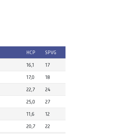
HCP
SPVG
16,1
17
17,0
18
22,7
24
25,0
27
11,6
12
20,7
22