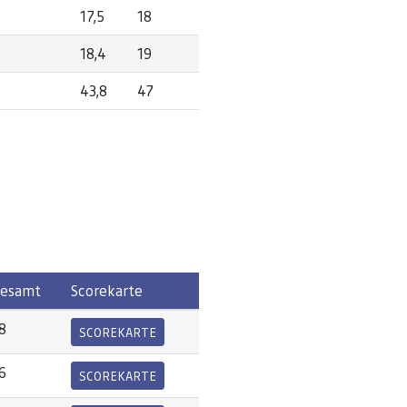
17,5
18
18,4
19
43,8
47
esamt
Scorekarte
8
SCOREKARTE
6
SCOREKARTE