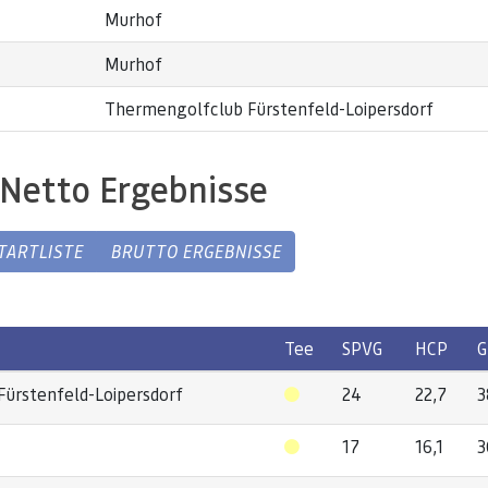
Murhof
Murhof
Thermengolfclub Fürstenfeld-Loipersdorf
Netto Ergebnisse
TARTLISTE
BRUTTO ERGEBNISSE
Tee
SPVG
HCP
G
ürstenfeld-Loipersdorf
24
22,7
3
17
16,1
3