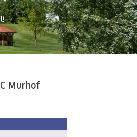
l!
GC Murhof