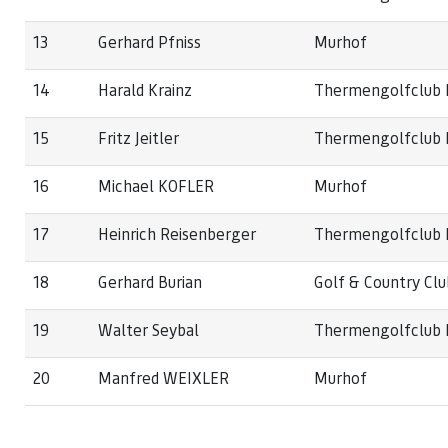
13
Gerhard Pfniss
Murhof
14
Harald Krainz
Thermengolfclub F
15
Fritz Jeitler
Thermengolfclub F
16
Michael KOFLER
Murhof
17
Heinrich Reisenberger
Thermengolfclub F
18
Gerhard Burian
Golf & Country Cl
19
Walter Seybal
Thermengolfclub F
20
Manfred WEIXLER
Murhof