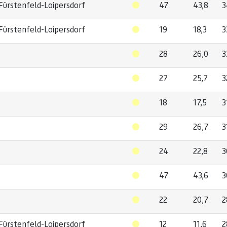
ürstenfeld-Loipersdorf
47
43,8
3
ürstenfeld-Loipersdorf
19
18,3
3
28
26,0
3
27
25,7
3
18
17,5
3
29
26,7
3
24
22,8
3
47
43,6
3
22
20,7
2
ürstenfeld-Loipersdorf
12
11,6
2