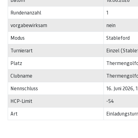
Rundenanzahl
1
vorgabewirksam
nein
Modus
Stableford
Turnierart
Einzel (Stable
Platz
Thermengolfcl
Clubname
Thermengolfcl
Nennschluss
16. Juni 2026, 
HCP-Limit
-54
Art
Einladungsturn