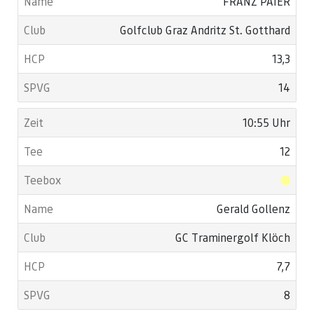
FRANZ PAIER
Golfclub Graz Andritz St. Gotthard
13,3
14
10:55 Uhr
12
Gerald Gollenz
GC Traminergolf Klöch
7,7
8