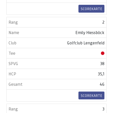
SCOREKARTE
2
Emily Hiessböck
Golfclub Lengenfeld
38
35,1
46
SCOREKARTE
3