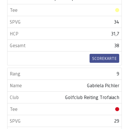
34
31,7
38
SCOREKARTE
9
Gabriela Pichler
Golfclub Reiting Trofaiach
29