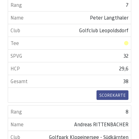
7
Peter Langthaler
Golfclub Leopoldsdorf
32
29,6
38
SCOREKARTE
8
Andreas RITTENBACHER
Golfpark Klopeinersee - Südkärnten