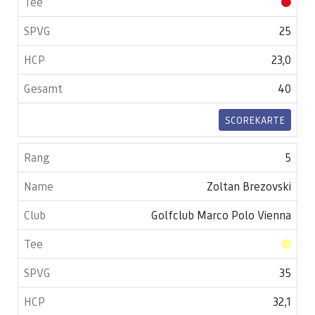
25
23,0
40
SCOREKARTE
5
Zoltan Brezovski
Golfclub Marco Polo Vienna
35
32,1