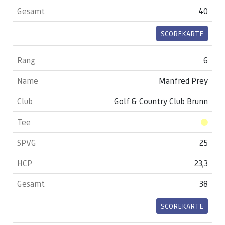
40
SCOREKARTE
6
Manfred Prey
Golf & Country Club Brunn
25
23,3
38
SCOREKARTE