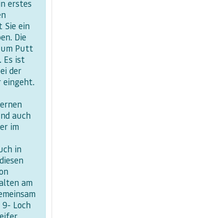
in erstes
en
 Sie ein
en. Die
 zum Putt
 Es ist
ei der
r eingeht.
lernen
und auch
er im
uch in
 diesen
von
halten am
gemeinsam
 9- Loch
eifer