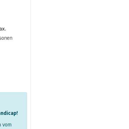
ax.
rsonen
andicap!
n vom