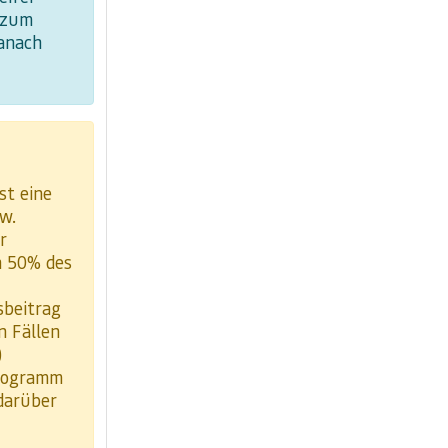
 zum
danach
st eine
zw.
r
n 50% des
sbeitrag
n Fällen
)
programm
darüber