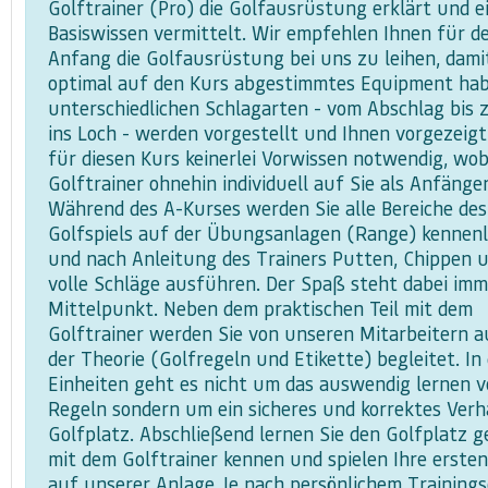
Golftrainer (Pro) die Golfausrüstung erklärt und e
Basiswissen vermittelt. Wir empfehlen Ihnen für d
Anfang die Golfausrüstung bei uns zu leihen, damit
optimal auf den Kurs abgestimmtes Equipment hab
unterschiedlichen Schlagarten - vom Abschlag bis
ins Loch - werden vorgestellt und Ihnen vorgezeigt.
für diesen Kurs keinerlei Vorwissen notwendig, wob
Golftrainer ohnehin individuell auf Sie als Anfänge
Während des A-Kurses werden Sie alle Bereiche des
Golfspiels auf der Übungsanlagen (Range) kennen
und nach Anleitung des Trainers Putten, Chippen 
volle Schläge ausführen. Der Spaß steht dabei imm
Mittelpunkt. Neben dem praktischen Teil mit dem
Golftrainer werden Sie von unseren Mitarbeitern a
der Theorie (Golfregeln und Etikette) begleitet. In
Einheiten geht es nicht um das auswendig lernen 
Regeln sondern um ein sicheres und korrektes Ver
Golfplatz. Abschließend lernen Sie den Golfplatz 
mit dem Golftrainer kennen und spielen Ihre ersten
auf unserer Anlage. Je nach persönlichem Trainings