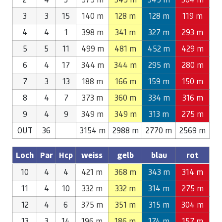
3
3
15
140 m
128 m
128 m
119 m
4
4
1
398 m
341 m
327 m
293 m
5
5
11
499 m
481 m
452 m
429 m
6
4
17
344 m
344 m
295 m
280 m
7
3
13
188 m
166 m
159 m
150 m
8
4
7
373 m
360 m
334 m
316 m
9
4
9
349 m
349 m
313 m
275 m
OUT
36
3154 m
2988 m
2770 m
2569 m
Loch
Par
Hcp
weiss
gelb
blau
rot
10
4
4
421 m
368 m
343 m
314 m
11
4
10
332 m
332 m
314 m
275 m
12
4
6
375 m
351 m
315 m
304 m
13
3
14
196 m
186 m
174 m
157 m