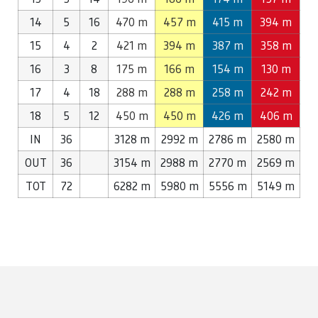
14
5
16
470 m
457 m
415 m
394 m
15
4
2
421 m
394 m
387 m
358 m
16
3
8
175 m
166 m
154 m
130 m
17
4
18
288 m
288 m
258 m
242 m
18
5
12
450 m
450 m
426 m
406 m
IN
36
3128 m
2992 m
2786 m
2580 m
OUT
36
3154 m
2988 m
2770 m
2569 m
TOT
72
6282 m
5980 m
5556 m
5149 m