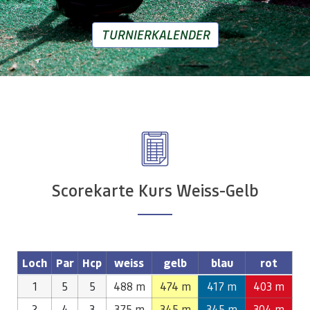
TURNIERKALENDER
Scorekarte Kurs Weiss-Gelb
Loch
Par
Hcp
weiss
gelb
blau
rot
1
5
5
488 m
474 m
417 m
403 m
2
4
3
375 m
345 m
345 m
304 m