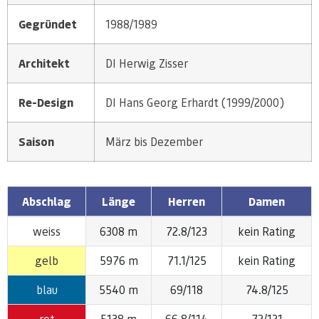
Gegründet
1988/1989
Architekt
DI Herwig Zisser
Re-Design
DI Hans Georg Erhardt (1999/2000)
Saison
März bis Dezember
Abschlag
Länge
Herren
Damen
weiss
6308 m
72.8/123
kein Rating
gelb
5976 m
71.1/125
kein Rating
blau
5540 m
69/118
74.8/125
rot
5138 m
66.8/114
72/121