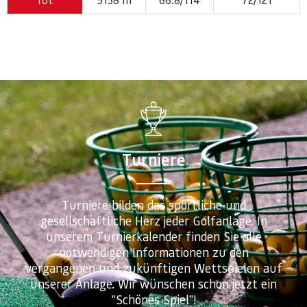
Turniere
Turniere bilden das sportliche und
gesellschaftliche Herz jeder Golfanlage. In
unserem Turnierkalender finden Sie alle
notwendigen Informationen zu den
vergangenen und zukünftigen Wettspielen auf
unserer Anlage. Wir wünschen schon jetzt ein
"Schönes Spiel"!