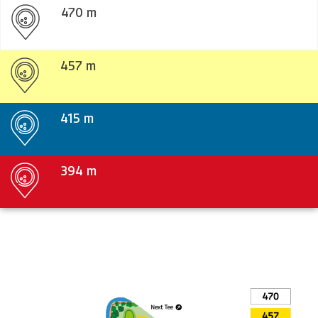
470 m
457 m
415 m
394 m