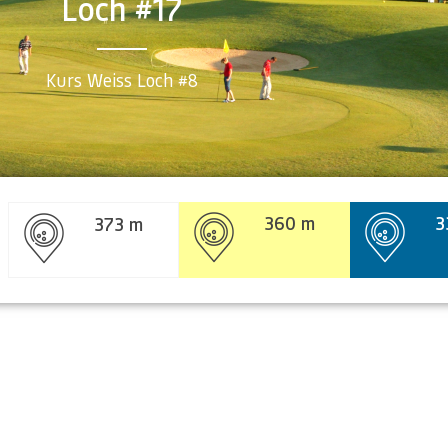
Loch #17
Kurs Weiss Loch #8
360 m
3
373 m