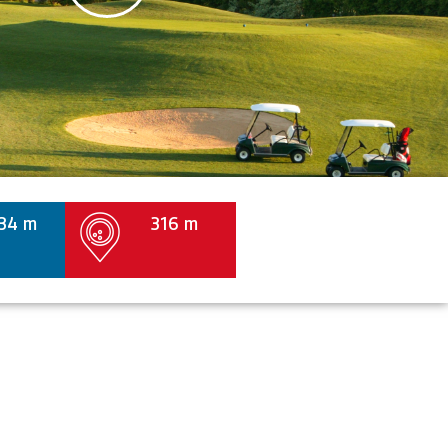
34 m
316 m